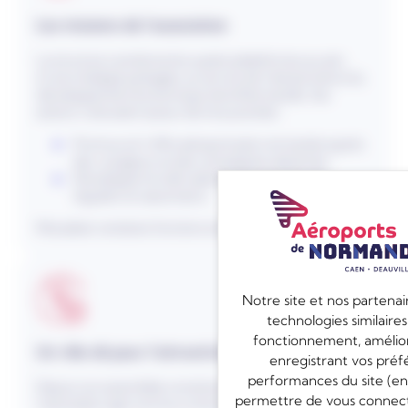
Les missions de l’association
La structure coordonne les quatre plateformes au sein
d’une stratégie partagée, au service de l’attractivité et du
développement économique de la Normandie. Ses
actions s’articulent autour de trois priorités :
Promouvoir l’offre aéroportuaire normande auprès
des voyageurs et des compagnies aériennes,
Développer le trafic aérien commercial (vols
réguliers et saisonniers),
Mutualiser certaines fonctions entre les plateformes.
Notre site et nos partenair
technologies similaires
fonctionnement, amélior
Un rôle clé pour l’attractivité normande
enregistrant vos préfé
performances du site (en 
Depuis son assemblée constitutive du 26 juin 2018,
permettre de vous connecte
l’association agit comme un levier pour :