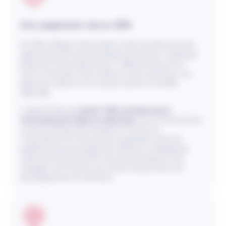
Une coopération née en 2016
En 2016, la Région Normandie a initié une démarche de
rapprochement entre les aéroports de Caen-Carpiquet,
Deauville-Normandie, Rouen-Vallée de Seine et Le
Havre-Octeville. Cette initiative visait à structurer une
approche collective du transport aérien à l’échelle
régionale.
L’objectif était de
rendre l’offre aéroportuaire
normande plus lisible et cohérente
, tout en renforçant la
connectivité de la Normandie en France et à
l’international. En favorisant la coopération entre les
plateformes et le partage des réflexions stratégiques,
cette dynamique a permis de poser les bases d’une
stratégie commune au service de l’attractivité et du
développement du territoire.