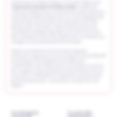
Cette prise en charge marque un tournant majeur pour
l’
Association Aéroports de Normandie
. Initialement
créée par la Région pour coordonner les quatre aéroports,
l’association bénéficie désormais d’un accompagnement
renforcé dans la promotion et la valorisation de l’offre
aéroportuaire normande. Cette évolution permet de
consolider la stratégie régionale commune et de mieux
faire connaître les atouts des plateformes normandes aux
voyageurs et aux partenaires économiques.
Grâce à son expertise reconnue dans la gestion
d’aéroports régionaux et à son ancrage territorial, SEALAR
accompagne le développement durable et la
modernisation des infrastructures normandes, au service
des voyageurs, des entreprises et des territoires. Pour en
savoir plus sur SEALAR et son approche innovante de la
gestion aéroportuaire, vous pouvez consulter leur site :
sealar.fr
.
Les aéroports
La carte des
normands
destinations