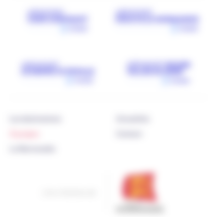
Les destinations
Actualités
À propos
Contact
La Normandie