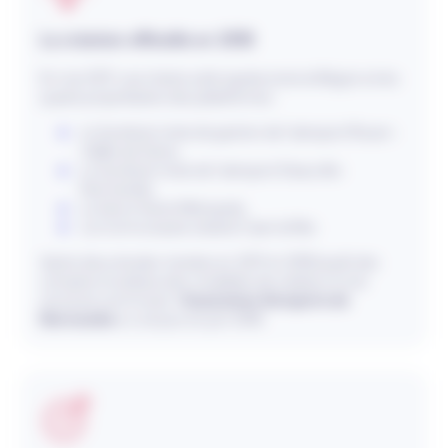
La création officielle en 2018
En mai 2017, une charte a été signée entre la Région et les
quatre propriétaires des plateformes :
Le Syndicat mixte de gestion de l’aéroport Rouen-
Vallée de Seine,
Le Syndicat mixte de l’aéroport Deauville-
Normandie,
Le Havre Seine Métropole,
La Communauté urbaine Caen la Mer.
Après deux études menées en 2017 et 2018 (audit des
comptes et analyse des modalités de création d’une
structure commune), l’
Association Aéroports de
Normandie
a vu le jour en juin 2018.