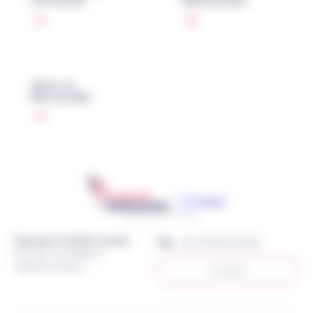
Venir en
Normandie
Aéroports de Normandie
Tél. :
02 35 54 65 00
271 rue Louis Blériot
76620 Le Havre
Contact