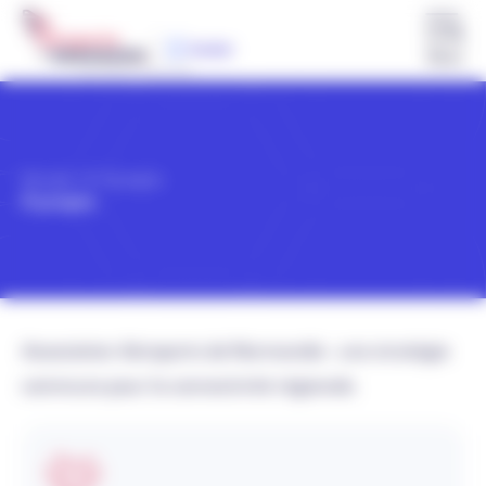
Menu
Accueil
À propos
À propos
Association Aéroports de Normandie : une stratégie
commune pour la connectivité régionale
.